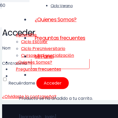
Ciclo Verano
¿Quienes Somos?
Acceder
Aprendhe
Preguntas frecuentes
Ciclo Escolar
Nombre de usuario o correo electrónico
*
Ciclo PreUniversitario
Cursos de Especialización
Mi Panel
¿Quienes Somos?
Contraseña
*
Preguntas frecuentes
Recuérdame
Acceder
¿Olvidaste la contraseña?
Producto
se ha añadido a tu carrito.
[learndash_login]